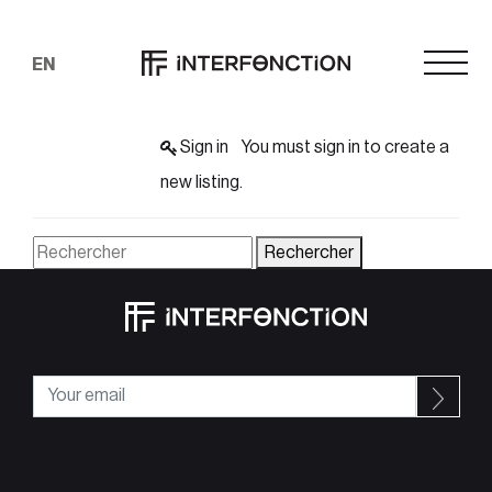
PUBLIER UNE OFFRE
D’EMPLOI
EN
Have an account?
Sign in
You must sign in to create a
new listing.
Rechercher