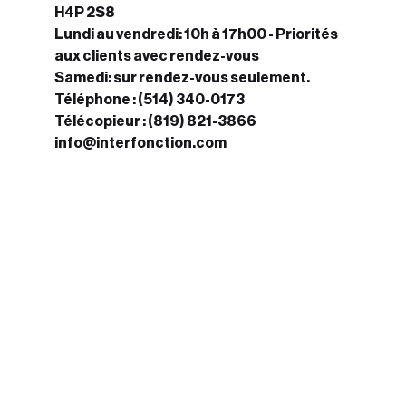
H4P 2S8
Lundi au vendredi: 10h à 17h00 - Priorités
aux clients avec rendez-vous
Samedi: sur rendez-vous seulement.
Téléphone :
(514) 340-0173
Télécopieur :
(819) 821-3866
info@interfonction.com
Écrivez-nous pour
démarrer la discussion
*** Aucun estimé budgétaire ne sera
fourni si vous n’avez pas complété le