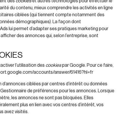
isent des
cookies
et autres technologies pour effectuer le
larité du contenu, mieux comprendre les activités en ligne
icitaires ciblées (qui tiennent compte notamment des
s données démographiques). La façon dont
Ads lui permet d’adapter ses pratiques marketing pour
afficher des annonces qui, selon l’entreprise, sont
OKIES
ctiver l’utilisation des
cookies
par Google. Pour ce faire,
pport.google.com/accounts/answer/61416?hl=fr
n d’annonces ciblées par centres d’intérêt ou données
e
Gestionnaire de préférences pour les annonces
. Lorsque
ètre, les annonces ne sont pas bloquées. Elles
ralement plus en lien avec vos centres d’intérêt, vos
 avez visités.