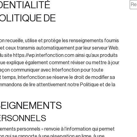
DENTIALITÉ
POLITIQUE DE
ion
recueille, utilise et protège les renseignements fournis
te et ceux transmis automatiquement par leur serveur Web.
du site https://wp.interfonction.com
ainsi qu’aux produits
tique explique également comment réviser ou mettre à jour
façon communiquer avec Interfonction
pour toute
t temps, Interfonction
se réserve le droit de modifier sa
mmandons de lire attentivement notre Politique et de la
SEIGNEMENTS
PERSONNELS
gnements personnels » renvoie à l’information qui permet
n qui se rapporte à une réservation en ligne, à une