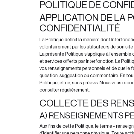
POLITIQUE DE CONFI
APPLICATION DE LA 
CONFIDENTIALITÉ
La Politique définit la manière dont
Interfonct
volontairement par les utilisateurs de son si
La présente Politique s’applique à l’ensemble 
et services offerts par Interfonction
. La Poli
vos renseignements personnels et de quelle 
question, suggestion ou commentaire. En tou
Politique, et ce, sans préavis. Nous vous reco
consulter régulièrement.
COLLECTE DES REN
A) RENSEIGNEMENTS 
Aux fins de cette Politique, le terme « rensei
d’identifier une personne physique. Toute actio