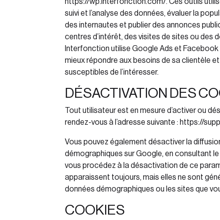
https://wp.interfonction.com/
. Ces outils util
suivi et l’analyse des données, évaluer la popu
des internautes et publier des annonces publ
centres d’intérêt, des visites de sites ou de
Interfonction
utilise Google Ads et Facebook 
mieux répondre aux besoins de sa clientèle et 
susceptibles de l’intéresser.
DÉSACTIVATION DES CO
Tout utilisateur est en mesure d’activer ou désa
rendez-vous à l’adresse suivante :
https://su
Vous pouvez également désactiver la diffusio
démographiques sur Google, en consultant l
vous procédez à la désactivation de ce param
apparaissent toujours, mais elles ne sont géné
données démographiques ou les sites que vous
COOKIES